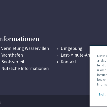
Informationen
Vermietung Wasservillen
Umgebung
Yachthafen
Last-Minute-Angebote
Diese 
analys
Bootsverleih
Kontakt
funktio
Nützliche Informationen
(Comput
besuch
bezieh
Informa
Nein,
p