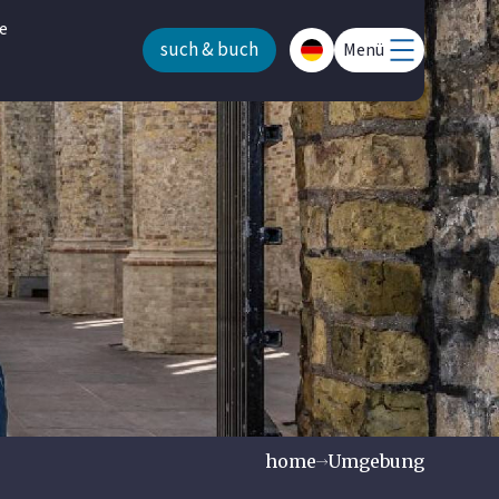
e
such & buch
Menü
home
Umgebung