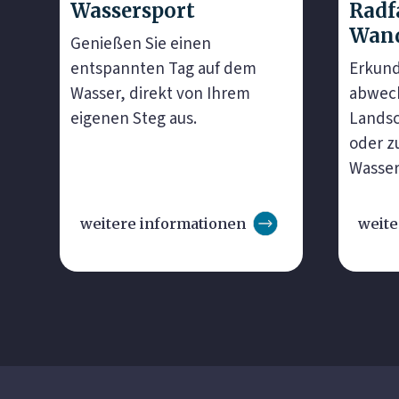
Wassersport
Radf
Wan
Genießen Sie einen
entspannten Tag auf dem
Erkund
Wasser, direkt von Ihrem
abwech
eigenen Steg aus.
Landsc
oder z
Wasserv
weitere informationen
weite