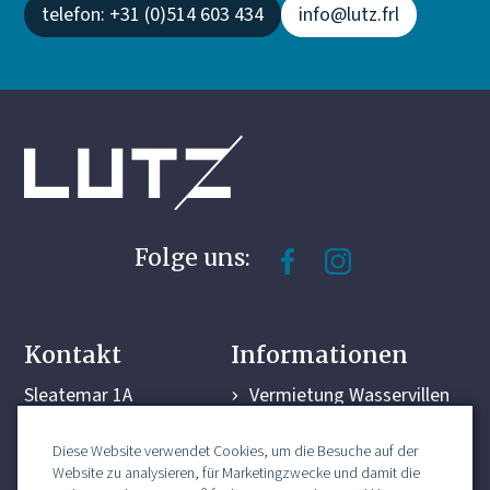
Fahrradabstellraum zugänglich
telefon: +31 (0)514 603 434
info@lutz.frl
geschlossener Garten
Folge uns:
Kontakt
Informationen
Sleatemar 1A
Vermietung Wasservillen
8561 BJ Balk
Yachthafen
Diese Website verwendet Cookies, um die Besuche auf der
+31 (0)514 60 3434
Bootsverleih
Website zu analysieren, für Marketingzwecke und damit die
info@lutz.frl
Nützliche Informationen