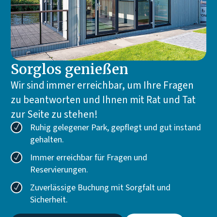
Küche
Geschirrspüler
Nespresso Pixie Kaffeemaschine
Inventum Heißwasserspender
Toaster
Sorglos genießen
Multifunktions-Backofen
Wir sind immer erreichbar, um Ihre Fragen
Kühl-Gefrierkombination
Induktionskochfeld
zu beantworten und Ihnen mit Rat und Tat
zur Seite zu stehen!
Ruhig gelegener Park, gepflegt und gut instand
Außerhalb
gehalten.
Terrassenbelag am Wasser
Immer erreichbar für Fragen und
Terrassenmöbel
Reservierungen.
Loungeset
Sonnenschirm
Zuverlässige Buchung mit Sorgfalt und
Bootsanleger
Sicherheit.
Badeleiter