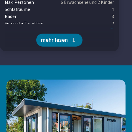
Max. Personen
6 Erwachsene und 2 Kinder
Schlafräume
4
Bäder
3
Separate Toiletten
2
Waschmaschine
Wäschetrockner
mehr lesen
Fußbodenheizung
Insektenschutzgitter vorhanden
Energielabel A
A +++
Wohnbereich
Smart-TV
Sitzecke
Offene Küche
Geräumiger Esstisch