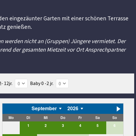
den eingezäunter Garten mit einer schönen Terrasse
atz genießen.
llen werden nicht an (Gruppen) Jüngere vermietet. Der
rend der gesamten Mietzeit vor Ort Ansprechpartner
- 12jr.
Baby 0 -2 jr.
September
2026
Mo
Di
Mi
Do
Fr
Sa
So
1
2
3
4
5
6