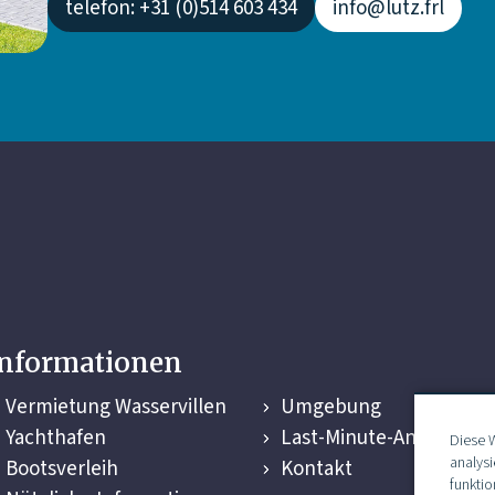
telefon: +31 (0)514 603 434
info@lutz.frl
Informationen
Vermietung Wasservillen
Umgebung
Yachthafen
Last-Minute-Angebote
Diese 
analys
Bootsverleih
Kontakt
funktio