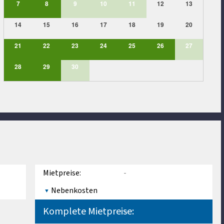
7
8
9
10
11
12
13
14
15
16
17
18
19
20
21
22
23
24
25
26
27
28
29
30
Mietpreise:
-
Nebenkosten
Komplete Mietpreise:
-