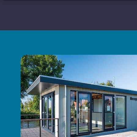
Fußbodenheizung
Insektenschutzgitter vorhanden
Energielabel A
A +++
Außerhalb
Terrassenbelag am Wasser
Terrassenmöbel
Loungeset
Sonnenschirm
Bootsanleger
Badeleiter
Fahrradabstellraum zugänglich
Dusche im Freien
geschlossener Garten