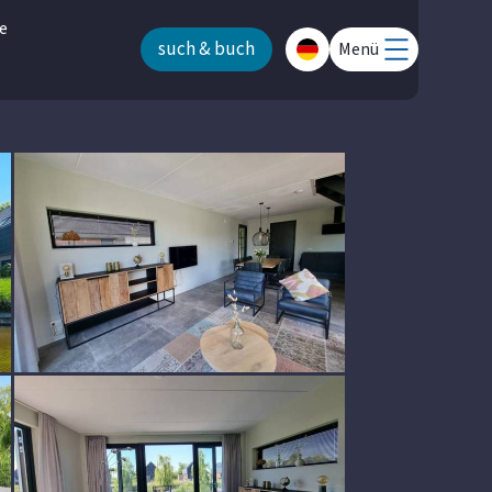
e
such & buch
Menü