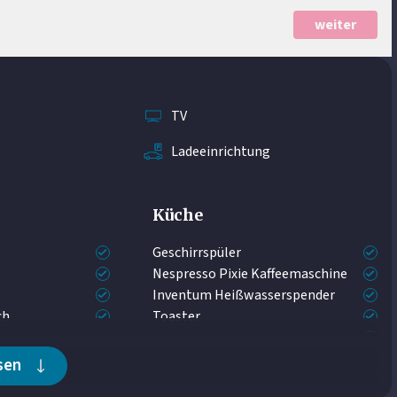
weiter
TV
Ladeeinrichtung
Küche
Geschirrspüler
Nespresso Pixie Kaffeemaschine
Inventum Heißwasserspender
ch
Toaster
Multifunktions-Backofen
Kühl-Gefrierkombination
sen
Induktionskochfeld