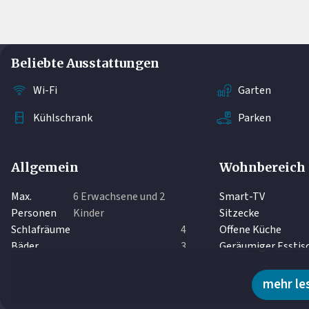
Beliebte Ausstattungen
Wi-Fi
Garten
Kühlschrank
Parken
Allgemein
Wohnbereich
Max.
6 Erwachsene und 2
Smart-TV
Personen
Kinder
Sitzecke
Schlafräume
4
Offene Küche
Bäder
3
Geräumiger Esstis
Separate Toiletten
2
Waschmaschine
mehr le
Wäschetrockner