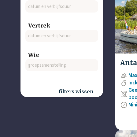
Vertrek
Wie
Antar
Max
Inc
Gee
filters wissen
boo
Min