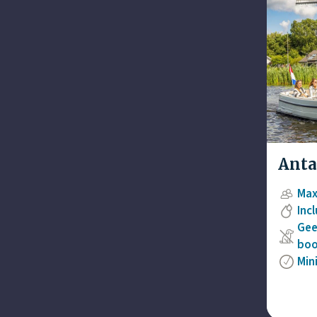
Anta
Max
Inc
Gee
boo
Min