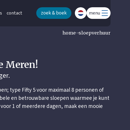
zoek & boek
s
contact
menu
home
sloepverhuur
se Meren!
ger.
pen; type Fifty 5 voor maximaal 8 personen of
tabele en betrouwbare sloepen waarmee je kunt
p voor 1 of meerdere dagen, maak een mooie