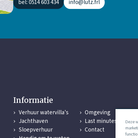
bel: 0514 603 434
info@lutz.frl
Informatie
Verhuur watervilla's
Omgeving
Jachthaven
Last minutes
Deze w
market
Sloepverhuur
Contact
functio