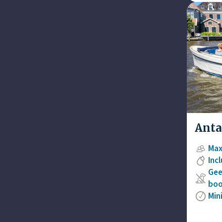
Anta
Max
Inc
Gee
boo
Min