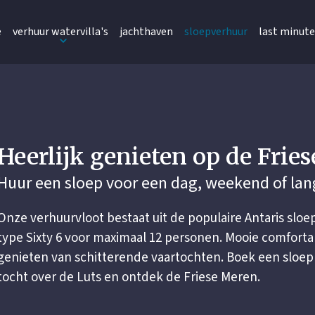
e
verhuur watervilla's
jachthaven
sloepverhuur
last minute
Heerlijk genieten op de Frie
Huur een sloep voor een dag, weekend of lan
Onze verhuurvloot bestaat uit de populaire Antaris sloe
type Sixty 6 voor maximaal 12 personen. Mooie comfor
genieten van schitterende vaartochten. Boek een sloe
tocht over de Luts en ontdek de Friese Meren.