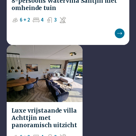
8-persoons Watervilla Santjin met
omheinde tuin
6 + 2
4
3
Luxe vrijstaande villa
Achttjin met
panoramisch uitzicht