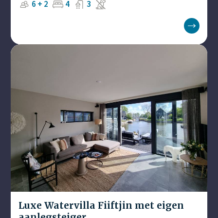
6 + 2
4
3
Luxe Watervilla Fiiftjin met eigen
aanlegsteiger