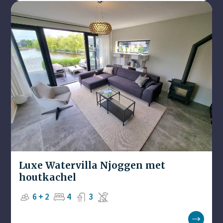
Luxe Watervilla Njoggen met
houtkachel
6 + 2
4
3