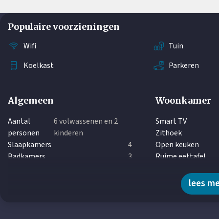
Populaire voorzieningen
Wifi
Tuin
Koelkast
Parkeren
Algemeen
Woonkamer
Aantal
6 volwassenen en 2
Smart TV
personen
kinderen
Zithoek
Slaapkamers
4
Open keuken
Badkamers
3
Ruime eettafel
Aparte Toiletten
2
Wasmachine
lees m
Wasdroger
Vloerverwarming
Horren aanwezig