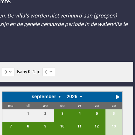
imte.
nen. De villa's worden niet verhuurd aan (groepen)
ijn en de gehele gehuurde periode in de watervilla te
Baby 0 -2 jr.
september
2026
ma
di
wo
do
vr
za
zo
1
2
3
4
5
6
7
8
9
10
11
12
13