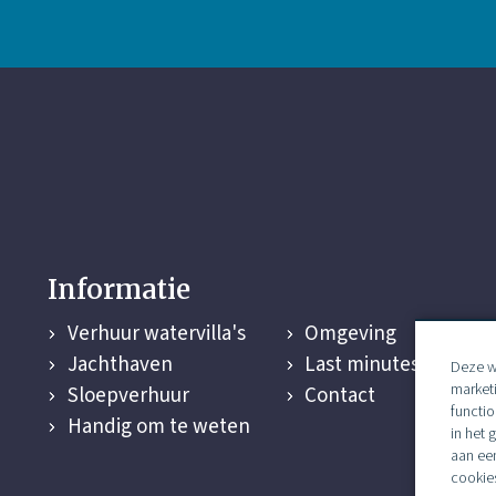
Informatie
Verhuur watervilla's
Omgeving
Jachthaven
Last minutes
Deze w
market
Sloepverhuur
Contact
functio
Handig om te weten
in het 
aan ee
cookie