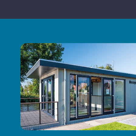
Energielabel
A +++
Buiten
Terrasvlonder aan het water
Terrasmeubilair
Loungeset
Parasol
Aanlegsteiger
Zwemtrap
Omheinde tuin