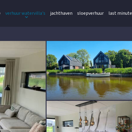
e
verhuur watervilla's
jachthaven
sloepverhuur
last minute