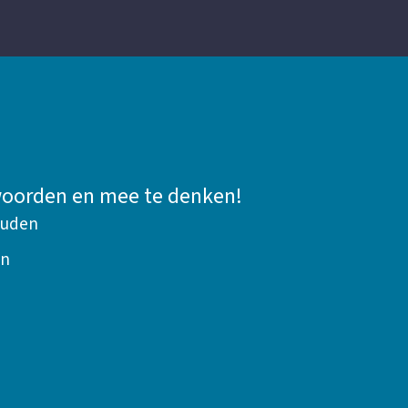
twoorden en mee te denken!
ouden
en