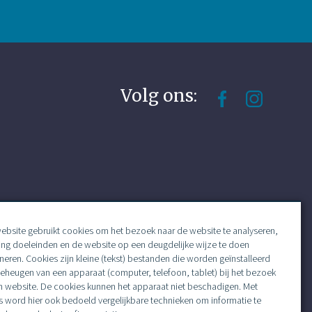
Volg ons:
ebsite gebruikt cookies om het bezoek naar de website te analyseren,
ing doeleinden en de website op een deugdelijke wijze te doen
neren. Cookies zijn kleine (tekst) bestanden die worden geïnstalleerd
geheugen van een apparaat (computer, telefoon, tablet) bij het bezoek
n website. De cookies kunnen het apparaat niet beschadigen. Met
s word hier ook bedoeld vergelijkbare technieken om informatie te