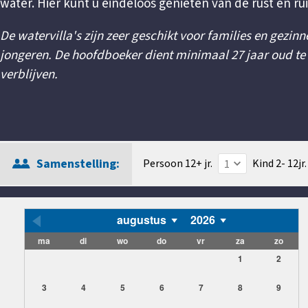
water. Hier kunt u eindeloos genieten van de rust en ru
De watervilla's zijn zeer geschikt voor families en gezin
jongeren. De hoofdboeker dient minimaal 27 jaar oud te z
verblijven.
Samenstelling:
Persoon 12+ jr.
Kind 2- 12jr.
augustus
2026
ma
di
wo
do
vr
za
zo
1
2
3
4
5
6
7
8
9