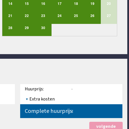
14
15
16
17
18
19
20
21
22
23
24
25
26
27
28
29
30
Huurprijs:
-
Extra kosten
Complete huurprijs:
-
volgende