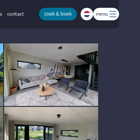
zoek & boek
s
contact
menu