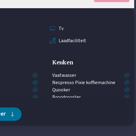
Tv
Laadfaciliteit
Keuken
Vaatwasser
Nespresso Pixie koffiemachine
Quooker
Broodrooster
Multifunctionele oven
Koel-vriescombinatie
eer
Inductie kookplaat