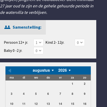
27 jaar oud te zijn en de gehele gehuurde periode in
de watervilla te verblijven.
Samenstelling:
Persoon 12+ jr.
Kind 2- 12jr.
Baby 0 -2 jr.
augustus
2026
ma
di
wo
do
vr
za
zo
1
2
3
4
5
6
7
8
9
10
11
12
13
14
15
16