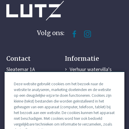
Volg ons:
Contact
Informatie
Sleatemar 1A
Verhuur watervilla's
8561 BJ Balk
Jachthaven
Deze website gebruikt cookies om het bezoek naar de
+31 (0)514 603 434
Sloepverhuur
website te analyseren, marketing doeleinden en de website
info@lutz.frl
Handig om te weten
op een deugdelijke wijze te doen functioneren. Cookies zijn
Omgeving
kleine (tekst) bestanden die worden geïnstalleerd in het
geheugen van een apparaat (computer, telefoon, tablet) bij
Last minutes
het bezoek aan een website. De cookies kunnen het apparaat
Contact
niet beschadigen. Met cookies word hier ook bedoeld
vergelijkbare technieken om informatie te verzamelen, zoals