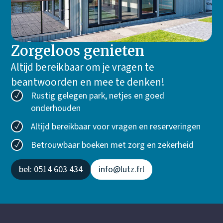
Keuken
Vaatwasser
Nespresso Pixie koffiemachine
Quooker
Zorgeloos genieten
Broodrooster
Altijd bereikbaar om je vragen te
Multifunctionele oven
beantwoorden en mee te denken!
Koel-vriescombinatie
Inductie kookplaat
Rustig gelegen park, netjes en goed
onderhouden
Altijd bereikbaar voor vragen en reserveringen
Buiten
Betrouwbaar boeken met zorg en zekerheid
Terrasvlonder aan het water
Terrasmeubilair
bel: 0514 603 434
info@lutz.frl
Loungeset
Parasol
Aanlegsteiger
Zwemtrap
Fietsenberging toegankelijk