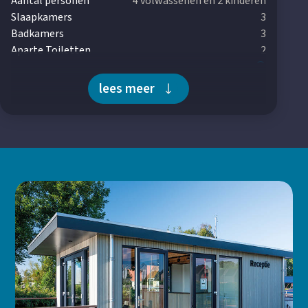
Aantal personen
4 volwassenen en 2 kinderen
Slaapkamers
3
Badkamers
3
Aparte Toiletten
2
Wasmachine
Wasdroger
lees meer
Vloerverwarming
Horren aanwezig
Energielabel
A +++
Woonkamer
Smart TV
Zithoek
Open keuken
Ruime eettafel