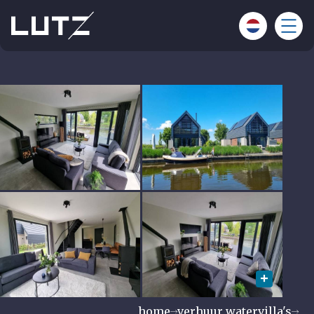
home
verhuur watervilla's